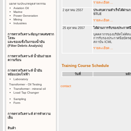
รายละเอียด ...
แยกตามประเภทอุตสาหกรรม
Aviation Oil
2 ตุลาคม 2557
ประสบความสำเร็จไดัผ่านก
Marine
STLE
Power Generation
Mining
รายละเอียด ...
Industries
25 ตุลาคม 2557
ไดัผ่านการรับรองประกาศนี
การตรวจวิเคราะห์อนุภาคเศษซาก
บุคคลากรของบริษัทโฟคัสแ
โลหะ
การรับรองประกาศนียบัตรค
และของแข็งในกรองน้ำมัน
สถาบัน ICML
(Filter Debris Analysis)
รายละเอียด ...
การตรวจวิเคราะห์ น้ำมันถ่ายเท
ความร้อน
Training Course Schedule
การตรวจวิเคราะห์ น้ำมัน
วันที่
หลั
หม้อแปลงไฟฟ้า
Laboratory
Transformer - Oil Testing
contact
Transformer - mineral oil
Load Tap Changer
Sampling
Form
การตรวจวิเคราะห์ สารทำความ
เย็น
สินค้า