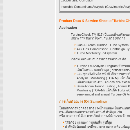
Copper Strip Corrosion
Insoluble Contaminant Analysis (Gravimetric Anal
Product Data & Service Sheet of Turbine
Application
TurbineCheck TM 817 เป็นแคเก็จเสริมของ
เหมาะสำหรับการใช้งานกับเครื่องจักรกล
Gas & Steam Turbine - Lube System
Air / Gas Compressor , Centrifugal Ty
Turbo Machinery -oil system
เวลาที่เหมาะสมกับการตรวจวิเคราะห์ คือ
Turbine Oil Analysis Program สำหรับ
เดินในภาวะ /แบบวิกฤต ( critical turbin
และ ทุกครึ่งปี หรือ หนึ่งปี เป็นการตรว
Analysis -Monitoring (TOA-M) แพ็กเก
เพื่อควบคุม ประเมิน คุณภาพ ประสิทธ
Semi-Annual Period Testing , Annual Pe
Monitoring (TOA-M) แพ็กเก็จ Turbine
semi-annual and annual Turbine Oil A
การเก็บตัวอย่าง (Oil Sampling
)
โดยหลักการที่ถูกต้อง ตัวอย่างน้ำมันต้องเป็นตัวแทน
กระเทือนต่อผลการตรวจวิเคราะห์ ต่ำที่สุด เช่น
หรือ อาจกล่าวได้ว่า การเก็บตัวอย่างที่ดี ควรจะต้อง
ให้ได้ข้อมูลของการหล่อลื่นสูงที่สุด
กำจัดปัจจัยลบต่างๆที่จะมากระทบกระเทือนข้อมู