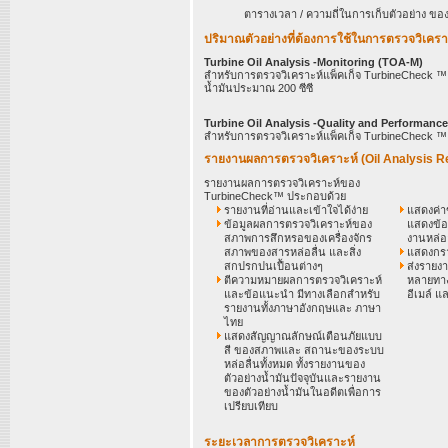
ตารางเวลา / ความถี่ในการเก็บตัวอย่าง 
ปริมาณตัวอย่างที่ต้องการใช้ในการตรวจวิเครา
Turbine Oil Analysis -Monitoring (TOA-M)
สำหรับการตรวจวิเคราะห์แพ็คเก็จ TurbineCheck ™
น้ำมันประมาณ 200 ซีซี
Turbine Oil Analysis -Quality and Performanc
สำหรับการตรวจวิเคราะห์แพ็คเก็จ TurbineCheck ™
รายงานผลการตรวจวิเคราะห์ (Oil Analysis R
รายงานผลการตรวจวิเคราะห์ของ
TurbineCheck™ ประกอบด้วย
รายงานที่อ่านและเข้าใจได้ง่าย
แสดงค่า
ข้อมูลผลการตรวจวิเคราะห์ของ
แสดงข้อม
สภาพการสึกหรอของเครื่องจักร
งานหล่อลื
สภาพของสารหล่อลื่น และสิ่ง
แสดงกร
สกปรกปนเปื้อนต่างๆ
ส่งรายง
ตีความหมายผลการตรวจวิเคราะห์
หลายทางเ
และข้อแนะนำ มีทางเลือกสำหรับ
อีเมล์ 
รายงานทั้งภาษาอังกฤษและ ภาษา
ไทย
แสดงสัญญาณลักษณ์เตือนภัยแบบ
สี ของสภาพและ สถานะของระบบ
หล่อลื่นทั้งหมด ทั้งรายงานของ
ตัวอย่างน้ำมันปัจจุบันและรายงาน
ของตัวอย่างน้ำมันในอดีตเพื่อการ
เปรียบเทียบ
ระยะเวลาการตรวจวิเคราะห์