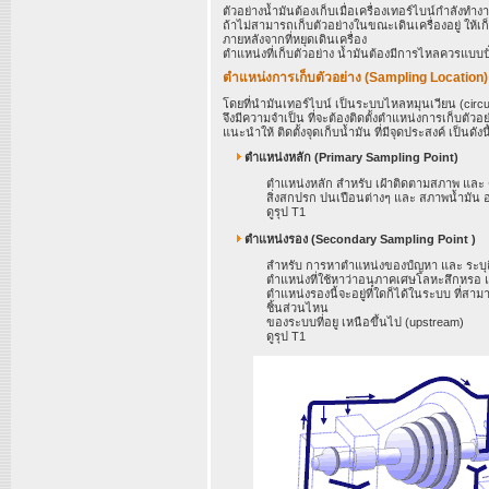
ตัวอย่างน้ำมันต้องเก็บเมื่อเครื่องเทอร์ไบน์กำลังท
ถ้าไม่สามารถเก็บตัวอย่างในขณะเดินเครื่องอยู่ ให้เก็
ภายหลังจากที่หยุดเดินเครื่อง
ตำแหน่งที่เก็บตัวอย่าง น้ำมันต้องมีการไหลควรแบบปั่
ตำแหน่งการเก็บตัวอย่าง (Sampling Location)
โดยที่นำมันเทอร์ไบน์ เป็นระบบไหลหมุนเวียน (circulat
จึงมีความจำเป็น ที่จะต้องติดตั้งตำแหน่งการเก็บตัวอย
แนะนำให้ ติดตั้งจุดเก็บน้ำมัน ที่มีจุดประสงค์ เป็นดังนี
ตำแหน่งหลัก (Primary Sampling Point)
ตำแหน่งหลัก สำหรับ เฝ้าติดตามสภาพ และ
สิ่งสกปรก ปนเปือนต่างๆ และ สภาพน้ำมัน อย
ดูรุป T1
ตำแหน่งรอง (Secondary Sampling Point )
สำหรับ การหาตำแหน่งของปํญหา และ ระบุถึง
ตำแหน่งที่ใช้หาว่าอนุภาคเศษโลหะสึกหรอ แ
ตำแหน่งรองนี้จะอยู่ที่ใดก็ได้ในระบบ ที่
ชิ้นส่วนไหน
ของระบบที่อยู เหนือขึ้นไป (upstream)
ดูรุป T1