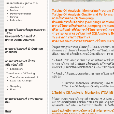
แยกตามประเภทอุตสาหกรรม
Aviation Oil
Marine
Turbine Oil Analysis -Monitoring Program 
Power Generation
Turbine Oil Analysis-Quality and Perform
Mining
การเก็บตัวอย่าง (Oil Sampling
)
Industries
ตำแหน่งการเก็บตัวอย่าง (Sampling Location)
ความถี่ในการเก็บตัวอย่าง (Sampling Frequen
ปริมาณตัวอย่างที่ต้องการใช้ในการตรวจวิเครา
การตรวจวิเคราะห์อนุภาคเศษซาก
โลหะ
รายงานผลการตรวจวิเคราะห์ (Oil Analysis R
และของแข็งในกรองน้ำมัน
ระยะเวลาการตรวจวิเคราะห์
(Filter Debris Analysis)
ตัวอย่างรายงานการตรวจวิเคราะห์น้ำมัน Tur
ในอุตสาหกรรมการผลิตไฟฟ้านั้น ได้ตระหนักมานานแล้
การตรวจวิเคราะห์ น้ำมันถ่ายเท
สภาพของ น้ำมันหล่อลื่นของทั้ง แก๊สเทอร์ไบน์และสตี
ความร้อน
เป็นสภาพปกติ หลีกเลี่ยงและหนีปัญหาที่ยุ่งยาก (จ
โฟคัสแล็บมีประสบการณ์ต่อการ ตรวจวิเคราะห์น้ำมัน
การตรวจวิเคราะห์ น้ำมัน
การตรวจวิเคราะห์ น้ำมันหล่อลื่นของทั้ง แก๊สเทอร์
หม้อแปลงไฟฟ้า
ล่วงหน้า ( Predictive Maintenance ) และ การบำรุงร
Laboratory
โฟคัสแล็บ ได้ออกแบบและพัฒนาการตรวจวิเคราะห์น้
Transformer - Oil Testing
กรุ๊ป คือ
Transformer - mineral oil
Load Tap Changer
1.Turbine Oil Analysis -Monitoring TOA-M
2.Turbine Oil Analysis -Quality and Per
Sampling
Form
1.Turbine Oil Analysis -Monitoring (TOA-M)
ได้ออกแบบการตรวจวิเคราะห์ ตาม ASTM D 4378-08
การตรวจวิเคราะห์ สารทำความ
แบบประจำสม่ำเสมอต่อเนื่อง รายเดือน เพื่อเฝ้า
เย็น
คุณสมบัติของน้ำมัน และสิ่งสกปรก ปนเปื้อนที่เกิดขึ้
แนะนำแพ็คเก็จการตรวจวิเคราะห์ สำหรับการตรวจวิ
สินค้า