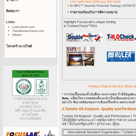
ข่าวสาร
รายงานทั้ง NAS 1638 and ISO 4406
SI MPC™ (Varnish Potential Testing), ASTM D
ติดต่อเรา
รายงานพร้อมกับการตีความหมาย
Links
Highlight FocusLab's unique testing
in TurbineCheck™814
Lubecheck.com
Transformercheck.com
Others
โครงสร้างเวปไซต์
ประกาศนียบัตรรับรอง
คุณภาพ ISO
Product Data & Service Sheet
* การปนเปื้อนของน้ำมันอื่นๆ จะตรวจพบ ถ้ามีข้อมูลBa
Note
: แพ็คเก็จการทดสอบที่แนะนำเป็นเพียงแค่แนวทาง แ
การรับรองคุณภาพ ตาม
อย่างไร สิ่งแวดล้อมของการเดินเครื่องจักร ผลกระทบถ้าเค
มาตราฐาน
ISO9001:2015
2.Turbine Oil Analysis -Quality and Perfo
คลิ๊ก logo ด้านบนเพื่อ
ดาวน์โหลด
Turbine Oil Analysis- Quality and Performance (
ประกาศนียบัตร
ได้ปฏิบัติตามข้อแนะนำ เทคนิค หลักการต่างๆ และ
หน้า ทั้งในสหรัฐอเมริกา ยุโรป และ ญี่ปุ่น
International Standard Organization / Turbin