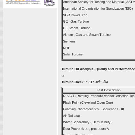
American Society for Testing and Material ( ASTM
International Organization for Standization (ISO)
VGB PowerTech
GE , Gas Turbine
GE Steam Turbine
Alstom , Gas and Steam Turbine
Siemens
MHI
Solar Turbine
Turbine Oil Analysis -Quality and Performance
or
TurbineCheck ™ 817 -แพ็กเก็จ
Test Description
RPVOT (Rotating Pressure Vessel Oxidation Tes
Flash Point (Cleveland Open Cup)
Foaming Characteristics , Sequence I - III
Air Release
Water Separability ( Demulsibility )
Rust Preventives , procedure A