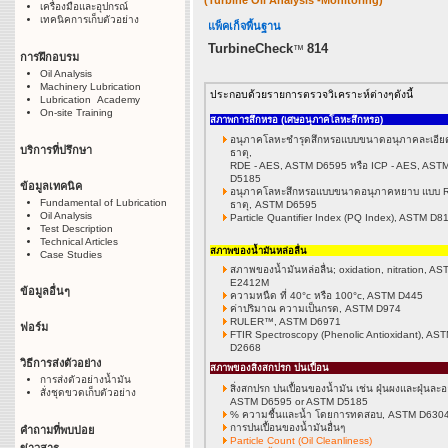
(Turbine Oil Analysis -Monitoring)
เครื่องมือและอุปกรณ์
เทคนิคการเก็บตัวอย่าง
แพ็คเก็จพื้นฐาน
TurbineCheck
814
™
การฝึกอบรม
Oil Analysis
Machinery Lubrication
ประกอบด้วยรายการตรวจวิเคราะห์ต่างๆดังนี้
Lubrication Academy
On-site Training
สภาพการสึกหรอ (เศษอนุภาคโลหะสึกหรอ)
อนุภาคโลหะชำรุดสึกหรอแบบขนาดอนุภาคละเอีย
บริการที่ปรึกษา
ธาตุ,
RDE - AES, ASTM D6595 หรือ ICP - AES, AST
D5185
ข้อมูลเทคนิค
อนุภาคโลหะสึกหรอแบบขนาดอนุภาคหยาบ แบบ 
Fundamental of Lubrication
ธาตุ, ASTM D6595
Oil Analysis
Particle Quantifier Index (PQ Index), ASTM D8
Test Description
Technical Articles
สภาพของน้ำมันหล่อลื่น
Case Studies
สภาพของน้ำมันหล่อลื่น; oxidation, nitration, AS
E2412M
ข้อมูลอื่นๆ
ความหนืด ที่ 40°c หรือ 100°c, ASTM D445
ค่าปริมาณ ความเป็นกรด, ASTM D974
RULER™, ASTM D6971
ฟอร์ม
FTIR Spectroscopy (Phenolic Antioxidant), AS
D2668
วิธีการส่งตัวอย่าง
สภาพของสิ่งสกปรก ปนเปื้อน
การส่งตัวอย่างน้ำมัน
สิ่งสกปรก ปนเปื้อนของน้ำมัน เช่น ฝุ่นผงและฝุ่นละอ
สั่งชุดขวดเก็บตัวอย่าง
ASTM D6595 or ASTM D5185
% ความชื้นและน้ำ โดยการทดสอบ, ASTM D630
การปนเปื้อนของน้ำมันอื่นๆ
คำถามที่พบบ่อย
Particle Count (Oil Cleanliness)