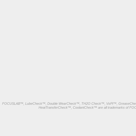
FOCUSLAB™, LubeCheck™, Double WearCheck™, TH2O Check™, VsPI™, GreaseChec
HeatTransferCheck™, CoolantCheck™ are all trademarks of FO