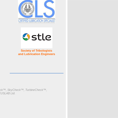
Society of Tribologists
and Lubrication Engineers
k™, SkyCheck™, TurbineCheck™,
CUSLAB Ltd.