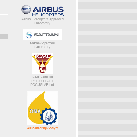
Airbus Helicopters Approved
Laboratory
Safran Approved
Laboratory
ICML Certified
Professional of
FOCUSLAB Ltd.
Oil Monitoring Analyst