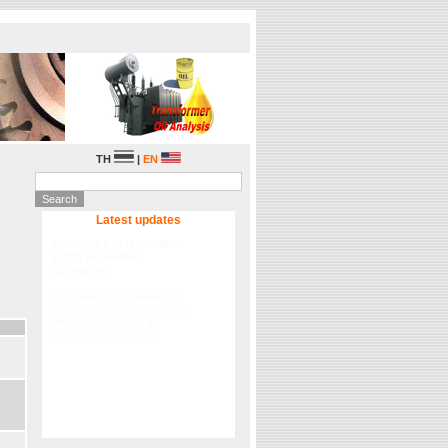
TH
|
EN
Latest updates
Focuslab Ltd is ISO/IEC
17025 Accredited
Laboratory
Focuslab Ltd is pleased to
announce that we has been
officially accredited as
ISO/IEC 17025 :2017