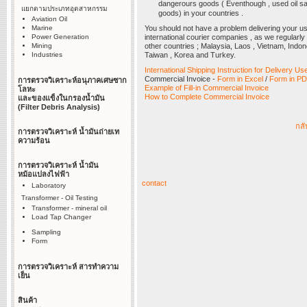
dangerours goods ( Eventhough , used oil sa
แยกตามประเภทอุตสาหกรรม
goods) in your countries .
Aviation Oil
Marine
You should not have a problem delivering your u
Power Generation
international courier companies , as we regularly
Mining
other countries ; Malaysia, Laos , Vietnam, Indone
Industries
Taiwan , Korea and Turkey.
International Shipping Instruction for Delivery U
Commercial Invoice -
Form in Excel
/
Form in P
การตรวจวิเคราะห์อนุภาคเศษซาก
Example of Fill-in Commercial Invoice
โลหะ
How to Complete Commercial Invoice
และของแข็งในกรองน้ำมัน
(Filter Debris Analysis)
กลั
การตรวจวิเคราะห์ น้ำมันถ่ายเท
ความร้อน
การตรวจวิเคราะห์ น้ำมัน
หม้อแปลงไฟฟ้า
contact
Laboratory
Transformer - Oil Testing
Transformer - mineral oil
Load Tap Changer
Sampling
Form
การตรวจวิเคราะห์ สารทำความ
เย็น
สินค้า